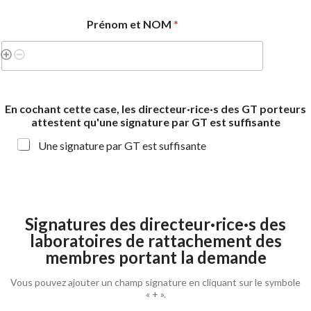
Prénom et NOM
*
En cochant cette case, les directeur·rice·s des GT porteurs
attestent qu'une signature par GT est suffisante
Une signature par GT est suffisante
c
o
Signatures des directeur·rice·s des
m
laboratoires de rattachement des
p
membres portant la demande
l
é
m
Vous pouvez ajouter un champ signature en cliquant sur le symbole
e
« + ».
n