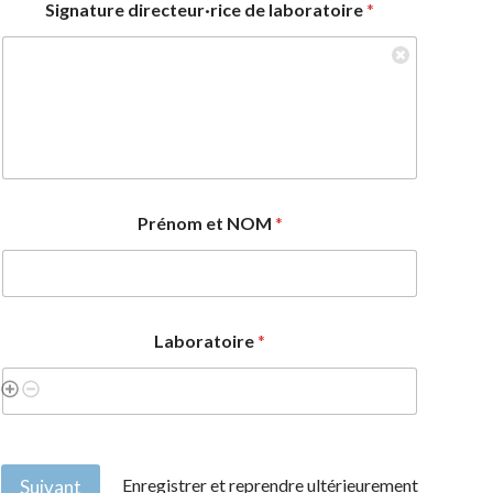
Signature directeur·rice de laboratoire
*
t
a
i
r
e
s
m
a
x
i
Prénom et NOM
*
m
u
m
d
e
Laboratoire
*
Enregistrer et reprendre ultérieurement
Suivant