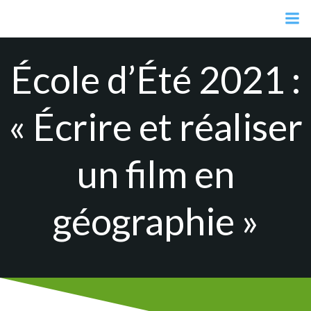
Aller
au
contenu
École d’Été 2021 :
« Écrire et réaliser
un film en
géographie »