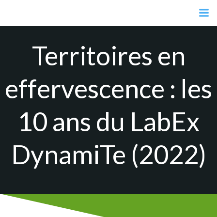
Aller
au
contenu
Territoires en
effervescence : les
10 ans du LabEx
DynamiTe (2022)