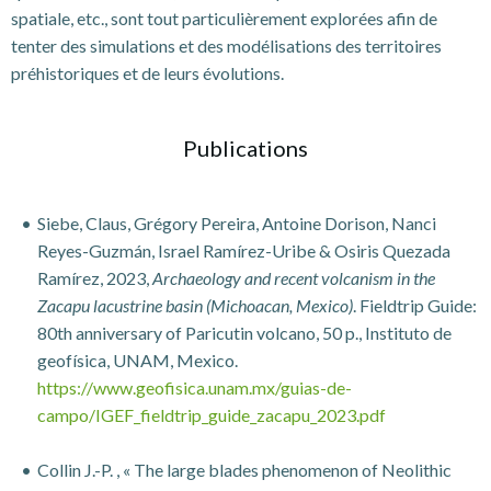
spatiale, etc., sont tout particulièrement explorées afin de
tenter des simulations et des modélisations des territoires
préhistoriques et de leurs évolutions.
Publications
Siebe, Claus, Grégory Pereira, Antoine Dorison, Nanci
Reyes-Guzmán, Israel Ramírez-Uribe & Osiris Quezada
Ramírez, 2023,
Archaeology and recent volcanism in the
Zacapu lacustrine basin (Michoacan, Mexico)
. Fieldtrip Guide:
80th anniversary of Paricutin volcano, 50 p., Instituto de
geofísica, UNAM, Mexico.
https://www.geofisica.unam.mx/guias-de-
campo/IGEF_fieldtrip_guide_zacapu_2023.pdf
Collin J.-P. , « The large blades phenomenon of Neolithic