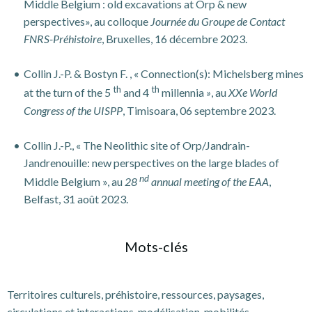
Middle Belgium : old excavations at Orp & new
perspectives», au colloque
Journée du Groupe de Contact
FNRS-Préhistoire
, Bruxelles, 16 décembre 2023.
Collin J.-P. & Bostyn F. , « Connection(s): Michelsberg mines
th
th
at the turn of the 5
and 4
millennia
»
, au
XXe World
Congress of the UISPP
, Timisoara, 06 septembre 2023.
Collin J.-P., « The Neolithic site of Orp/Jandrain-
Jandrenouille: new perspectives on the large blades of
nd
Middle Belgium »,
au
28
annual meeting of the EAA
,
Belfast, 31 août 2023.
Mots-clés
Territoires culturels, préhistoire, ressources, paysages,
circulations et interactions, modélisation, mobilités.