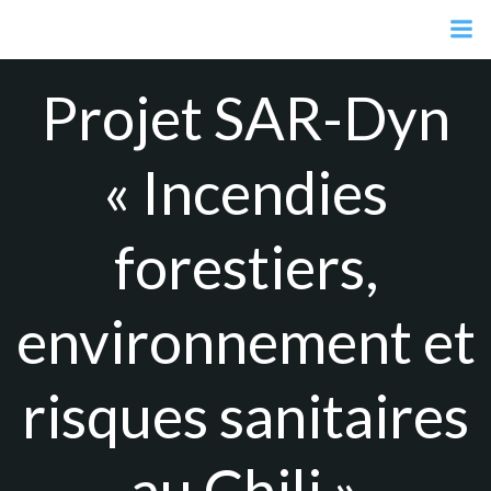
Aller
au
contenu
Projet SAR-Dyn
« Incendies
forestiers,
environnement et
risques sanitaires
au Chili »