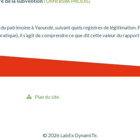
e de la subvention :
UMR 8586 PRODIG
rs du patrimoine à Yaoundé, suivant quels registres de légitimation.
atique), il s’agit de comprendre ce que dit cette valeur du rapport d
Plan du site
© 2026 LabEx DynamiTe.