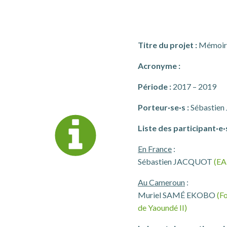
Titre du projet :
Mémoires
Acronyme :
Période :
2017 – 2019
Porteur·se·s :
Sébastie
Liste des participant·e·s
En France
:
Sébastien JACQUOT
(EA
Au Cameroun
:
Muriel SAMÉ EKOBO
(F
de Yaoundé II)