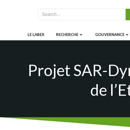
Aller
au
contenu
LE LABEX
RECHERCHE
GOUVERNANCE
Projet SAR-Dyn
de l’