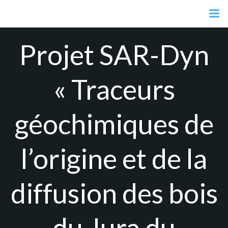
Aller
au
contenu
Projet SAR-Dyn
« Traceurs
géochimiques de
l’origine et de la
diffusion des bois
du Jura du