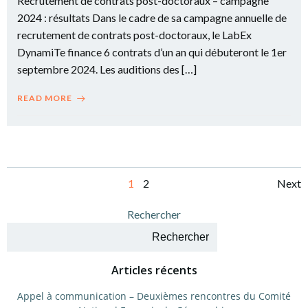
Recrutement de contrats post-doctoraux – campagne
2024 : résultats Dans le cadre de sa campagne annuelle de
recrutement de contrats post-doctoraux, le LabEx
DynamiTe finance 6 contrats d’un an qui débuteront le 1er
septembre 2024. Les auditions des […]
READ MORE
Posts
Po
Page
Page
1
2
Next
navigation
na
Rechercher
Rechercher
Articles récents
Appel à communication – Deuxièmes rencontres du Comité