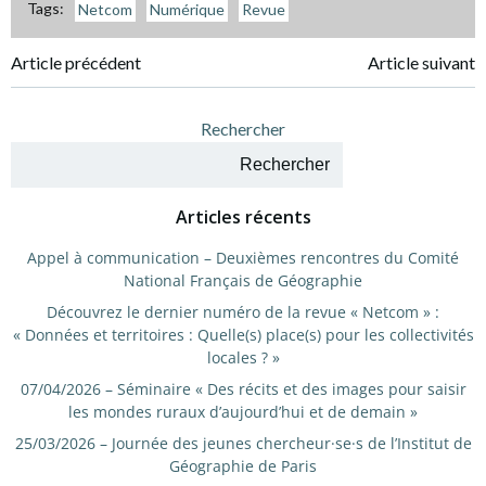
Tags:
Netcom
Numérique
Revue
Navigation
Navigation
Article précédent
Article suivant
de
de
Rechercher
l’article
l’article
Rechercher
Articles récents
Appel à communication – Deuxièmes rencontres du Comité
National Français de Géographie
Découvrez le dernier numéro de la revue « Netcom » :
« Données et territoires : Quelle(s) place(s) pour les collectivités
locales ? »
07/04/2026 – Séminaire « Des récits et des images pour saisir
les mondes ruraux d’aujourd’hui et de demain »
25/03/2026 – Journée des jeunes chercheur·se·s de l’Institut de
Géographie de Paris