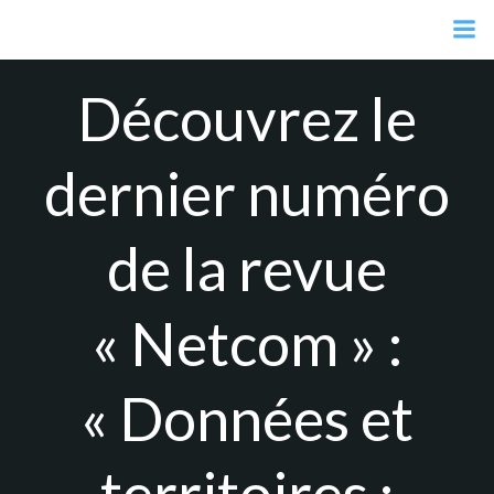
Aller
au
contenu
Découvrez le
dernier numéro
de la revue
« Netcom » :
« Données et
territoires :