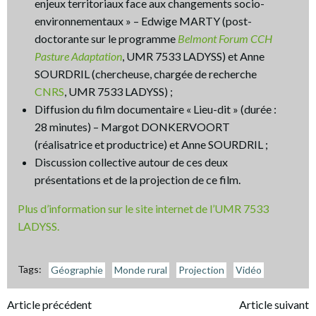
enjeux territoriaux face aux changements socio-
environnementaux » – Edwige MARTY (post-
doctorante sur le programme
Belmont Forum CCH
Pasture Adaptation
, UMR 7533 LADYSS) et Anne
SOURDRIL (chercheuse, chargée de recherche
CNRS
, UMR 7533 LADYSS) ;
Diffusion du film documentaire « Lieu-dit » (durée :
28 minutes) – Margot DONKERVOORT
(réalisatrice et productrice) et Anne SOURDRIL ;
Discussion collective autour de ces deux
présentations et de la projection de ce film.
Plus d’information sur le site internet de l’UMR 7533
LADYSS.
Tags:
Géographie
Monde rural
Projection
Vidéo
Navigation
Navigation
Article précédent
Article suivant