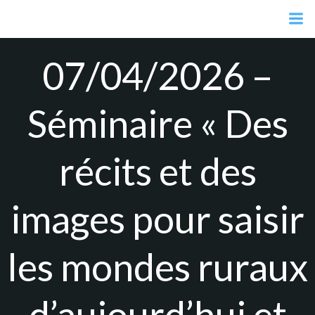
Aller
au
contenu
07/04/2026 –
Séminaire « Des
récits et des
images pour saisir
les mondes ruraux
d’aujourd’hui et