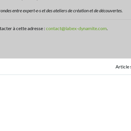
ondes entre expert·e·s et des ateliers de création et de découvertes.
acter à cette adresse :
contact@labex-dynamite.com
.
Navigation
Article 
de
l’article