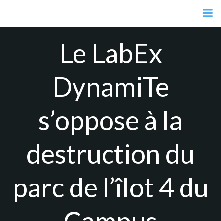
Aller
au
contenu
Le LabEx
DynamiTe
s’oppose à la
destruction du
parc de l’îlot 4 du
Campus