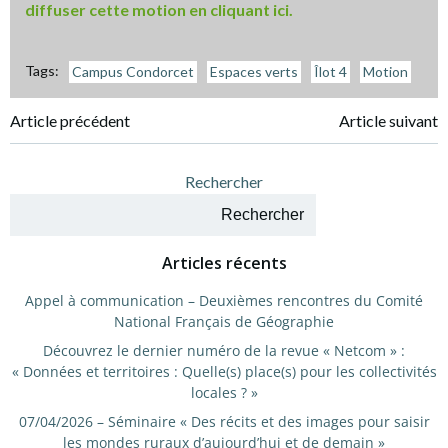
diffuser cette motion en cliquant ici.
Tags:
Campus Condorcet
Espaces verts
Îlot 4
Motion
Navigation
Navigation
Article précédent
Article suivant
de
de
Rechercher
l’article
l’article
Rechercher
Articles récents
Appel à communication – Deuxièmes rencontres du Comité
National Français de Géographie
Découvrez le dernier numéro de la revue « Netcom » :
« Données et territoires : Quelle(s) place(s) pour les collectivités
locales ? »
07/04/2026 – Séminaire « Des récits et des images pour saisir
les mondes ruraux d’aujourd’hui et de demain »