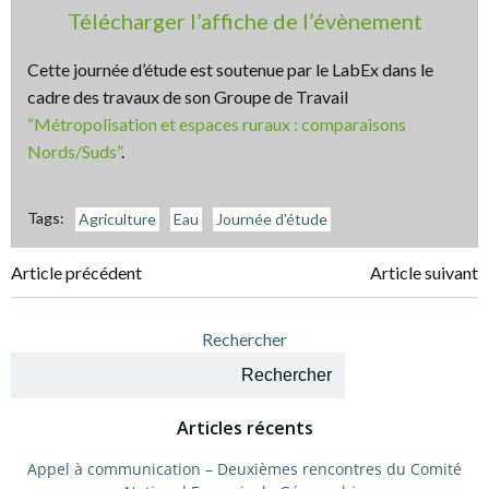
Télécharger l’affiche de l’évènement
Cette journée d’étude est soutenue par le LabEx dans le
cadre des travaux de son Groupe de Travail
“Métropolisation et espaces ruraux : comparaisons
Nords/Suds”
.
Tags:
Agriculture
Eau
Journée d'étude
Navigation
Navigation
Article précédent
Article suivant
de
de
Rechercher
l’article
l’article
Rechercher
Articles récents
Appel à communication – Deuxièmes rencontres du Comité