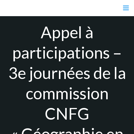
Aller
au
contenu
Appel à
participations –
3e journées de la
commission
CNFG
« Géographie en