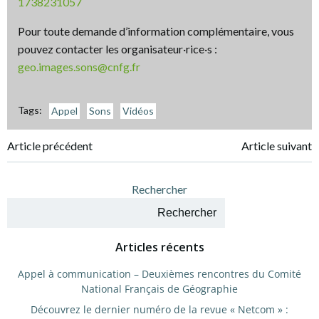
1738231057
Pour toute demande d’information complémentaire, vous
pouvez contacter les organisateur·rice·s :
geo.images.sons@cnfg.fr
Tags:
Appel
Sons
Vidéos
Navigation
Navigation
Article précédent
Article suivant
de
de
Rechercher
l’article
l’article
Rechercher
Articles récents
Appel à communication – Deuxièmes rencontres du Comité
National Français de Géographie
Découvrez le dernier numéro de la revue « Netcom » :