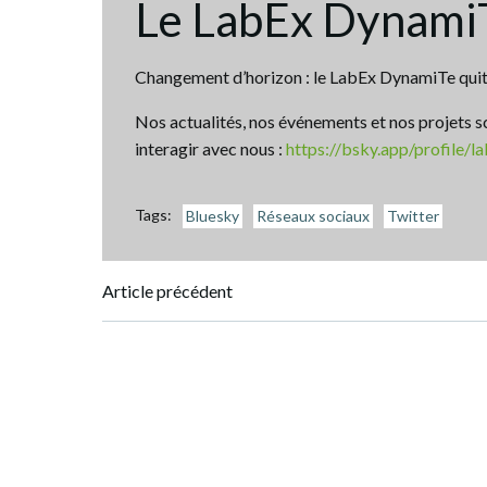
Le LabEx DynamiT
Changement d’horizon : le LabEx DynamiTe quitte
Nos actualités, nos événements et nos projets s
interagir avec nous :
https://bsky.app/profile/l
Tags:
Bluesky
Réseaux sociaux
Twitter
Navigation
Article précédent
de
l’article