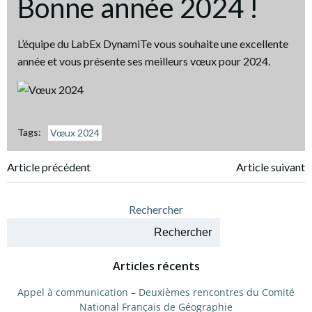
Bonne année 2024 !
L’équipe du LabEx DynamiTe vous souhaite une excellente
année et vous présente ses meilleurs vœux pour 2024.
Tags:
Vœux 2024
Navigation
Navigation
Article précédent
Article suivant
de
de
Rechercher
l’article
l’article
Rechercher
Articles récents
Appel à communication – Deuxièmes rencontres du Comité
National Français de Géographie