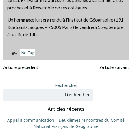
Le LabEx DynamiTe adresse ses pensées à sa famille, à ses
proches et à l’ensemble de ses collègues.
Un hommage lui sera rendu à l’Institut de Géographie (191
Rue Saint-Jacques – 75005 Paris) le vendredi 5 septembre
à partir de 14h.
Tags:
No Tag
Navigation
Navigation
Article précédent
Article suivant
de
de
Rechercher
l’article
l’article
Rechercher
Articles récents
Appel à communication – Deuxièmes rencontres du Comité
National Français de Géographie